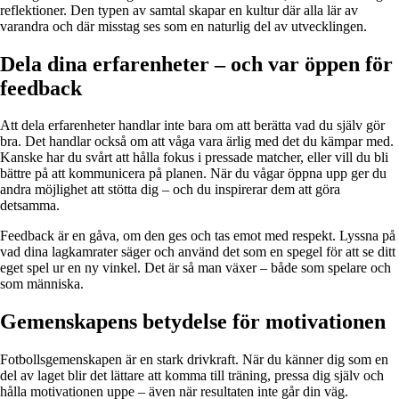
reflektioner. Den typen av samtal skapar en kultur där alla lär av
varandra och där misstag ses som en naturlig del av utvecklingen.
Dela dina erfarenheter – och var öppen för
feedback
Att dela erfarenheter handlar inte bara om att berätta vad du själv gör
bra. Det handlar också om att våga vara ärlig med det du kämpar med.
Kanske har du svårt att hålla fokus i pressade matcher, eller vill du bli
bättre på att kommunicera på planen. När du vågar öppna upp ger du
andra möjlighet att stötta dig – och du inspirerar dem att göra
detsamma.
Feedback är en gåva, om den ges och tas emot med respekt. Lyssna på
vad dina lagkamrater säger och använd det som en spegel för att se ditt
eget spel ur en ny vinkel. Det är så man växer – både som spelare och
som människa.
Gemenskapens betydelse för motivationen
Fotbollsgemenskapen är en stark drivkraft. När du känner dig som en
del av laget blir det lättare att komma till träning, pressa dig själv och
hålla motivationen uppe – även när resultaten inte går din väg.