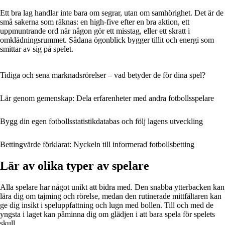
Ett bra lag handlar inte bara om segrar, utan om samhörighet. Det är de
små sakerna som räknas: en high-five efter en bra aktion, ett
uppmuntrande ord när någon gör ett misstag, eller ett skratt i
omklädningsrummet. Sådana ögonblick bygger tillit och energi som
smittar av sig på spelet.
Tidiga och sena marknadsrörelser – vad betyder de för dina spel?
Lär genom gemenskap: Dela erfarenheter med andra fotbollsspelare
Bygg din egen fotbollsstatistikdatabas och följ lagens utveckling
Bettingvärde förklarat: Nyckeln till informerad fotbollsbetting
Lär av olika typer av spelare
Alla spelare har något unikt att bidra med. Den snabba ytterbacken kan
lära dig om tajming och rörelse, medan den rutinerade mittfältaren kan
ge dig insikt i speluppfattning och lugn med bollen. Till och med de
yngsta i laget kan påminna dig om glädjen i att bara spela för spelets
skull.