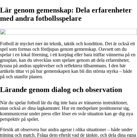
Lär genom gemenskap: Dela erfarenheter
med andra fotbollsspelare
Fotboll är mycket mer än teknik, taktik och kondition. Det är också ett
spel som formas och fördjupas genom gemenskap. Oavsett om du
spelar i en lokal förening, i ett korplag eller bara träffar vännerna på en
grusplan, kan du utvecklas som spelare genom att dela erfarenheter,
lyssna på andras upplevelser och reflektera tillsammans. I den här
artikeln tittar vi på hur gemenskapen kan bli din största styrka – både
på och utanför planen.
Lärande genom dialog och observation
När du spelar fotboll lär du dig inte bara av tränarens instruktioner,
utan också av dina lagkamrater. Hur en medspelare positionerar sig,
kommunicerar under press eller löser en svår situation kan ge dig nya
perspektiv på spelet.
Försök att observera hur andra agerar i olika situationer – både under
träning och match. Fråga dem efteråt vad de tänkte, och dela dina egna