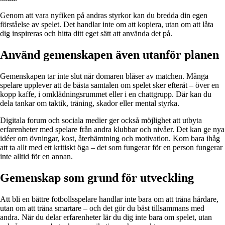
Genom att vara nyfiken på andras styrkor kan du bredda din egen
förståelse av spelet. Det handlar inte om att kopiera, utan om att låta
dig inspireras och hitta ditt eget sätt att använda det på.
Använd gemenskapen även utanför planen
Gemenskapen tar inte slut när domaren blåser av matchen. Många
spelare upplever att de bästa samtalen om spelet sker efteråt – över en
kopp kaffe, i omklädningsrummet eller i en chattgrupp. Där kan du
dela tankar om taktik, träning, skador eller mental styrka.
Digitala forum och sociala medier ger också möjlighet att utbyta
erfarenheter med spelare från andra klubbar och nivåer. Det kan ge nya
idéer om övningar, kost, återhämtning och motivation. Kom bara ihåg
att ta allt med ett kritiskt öga – det som fungerar för en person fungerar
inte alltid för en annan.
Gemenskap som grund för utveckling
Att bli en bättre fotbollsspelare handlar inte bara om att träna hårdare,
utan om att träna smartare – och det gör du bäst tillsammans med
andra. När du delar erfarenheter lär du dig inte bara om spelet, utan