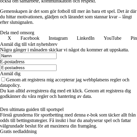
också om samarbete, kommunikation och respekt.
Gemenskapen är det som gör fotboll till mer än bara ett spel. Det är där
du hittar motivationen, glädjen och lärandet som stannar kvar – långt
efter slutsignalen.
Dela med omsorg
X
Facebook
Instagram
LinkedIn
YouTube
Pin
Anmäl dig till vårt nyhetsbrev
Några gånger i månaden skickar vi något du kommer att uppskatta.
E-postadress
Anmäl dig
Genom att registrera mig accepterar jag webbplatsens regler och
datapolicy.
Du kan alltid avregistrera dig med ett klick. Genom att registrera dig
godkänner du våra regler och hantering av data.
Den ultimata guiden till sportspel
Förstå grunderna för sportbetting med denna e-bok som täcker allt från
odds till bettingstrategier. Få insikt i hur du analyserar spel och fattar
välgrundade beslut för att maximera din framgång.
Gratis nedladdning