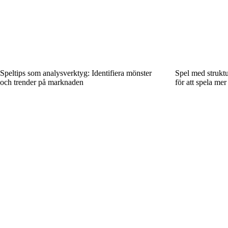
Speltips som analysverktyg: Identifiera mönster
Spel med struktu
och trender på marknaden
för att spela me