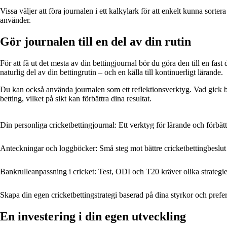
Vissa väljer att föra journalen i ett kalkylark för att enkelt kunna sort
använder.
Gör journalen till en del av din rutin
För att få ut det mesta av din bettingjournal bör du göra den till en fas
naturlig del av din bettingrutin – och en källa till kontinuerligt lärande.
Du kan också använda journalen som ett reflektionsverktyg. Vad gick br
betting, vilket på sikt kan förbättra dina resultat.
Din personliga cricketbettingjournal: Ett verktyg för lärande och förbät
Anteckningar och loggböcker: Små steg mot bättre cricketbettingbeslut
Bankrulleanpassning i cricket: Test, ODI och T20 kräver olika strategie
Skapa din egen cricketbettingstrategi baserad på dina styrkor och prefe
En investering i din egen utveckling