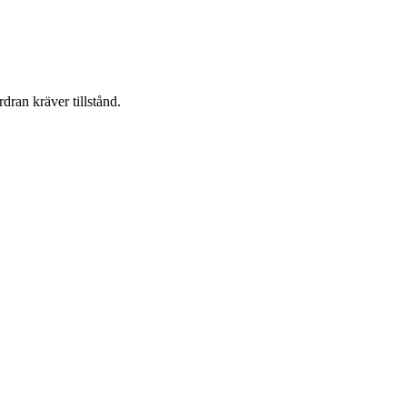
dran kräver tillstånd.