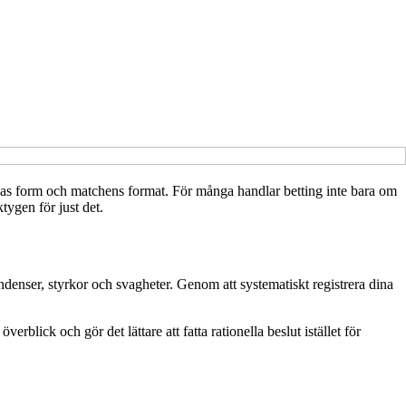
rnas form och matchens format. För många handlar betting inte bara om
tygen för just det.
endenser, styrkor och svagheter. Genom att systematiskt registrera dina
rblick och gör det lättare att fatta rationella beslut istället för