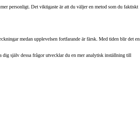
 mer personligt. Det viktigaste är att du väljer en metod som du faktiskt
anteckningar medan upplevelsen fortfarande är färsk. Med tiden blir det en
g själv dessa frågor utvecklar du en mer analytisk inställning till