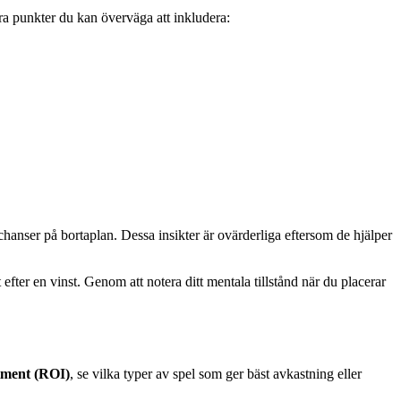
gra punkter du kan överväga att inkludera:
s chanser på bortaplan. Dessa insikter är ovärderliga eftersom de hjälper
efter en vinst. Genom att notera ditt mentala tillstånd när du placerar
tment (ROI)
, se vilka typer av spel som ger bäst avkastning eller