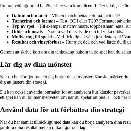
En bra bettingjournal behöver inte vara komplicerad. Det viktigaste är 
Datum och match
– Vilken match bettade du på, och när?
Turnering och format
– Test, ODI eller T20? Formatet påverkar
Typ av spel
– Till exempel matchvinnare, toppbatsman, antal run
Odds och insats
– Notera vad du satsade och till vilka odds.
Motivering till spelet
– Vad fick dig att välja just detta spel? Var
Resultat och vinst/förlust
– Hur gick det, och vad lärde du dig a
Genom att skriva kort om din tankegång bakom varje spel kan du sena
Lär dig av dina mönster
När du har fört journal ett tag börjar du se mönster. Kanske märker du att
dig att justera din strategi.
Du kan också använda journalen för att analysera hur känslor påverkar din
ett spel kan du bli mer medveten om när du spelar rationellt – och när du
Använd data för att förbättra din strategi
När du har samlat tillräckligt med data kan du börja analysera dina res
jämföra dina resultat mellan olika ligor och lag.