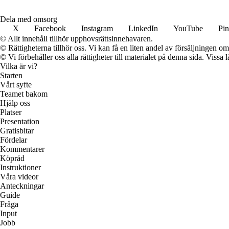
Dela med omsorg
X
Facebook
Instagram
LinkedIn
YouTube
Pin
© Allt innehåll tillhör upphovsrättsinnehavaren.
© Rättigheterna tillhör oss. Vi kan få en liten andel av försäljningen 
© Vi förbehåller oss alla rättigheter till materialet på denna sida. Vissa
Vilka är vi?
Starten
Vårt syfte
Teamet bakom
Hjälp oss
Platser
Presentation
Gratisbitar
Fördelar
Kommentarer
Köpråd
Instruktioner
Våra videor
Anteckningar
Guide
Fråga
Input
Jobb