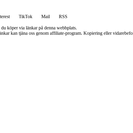
terest
TikTok
Mail
RSS
om du köper via länkar på denna webbplats.
 länkar kan tjäna oss genom affiliate-program. Kopiering eller vidarebefor