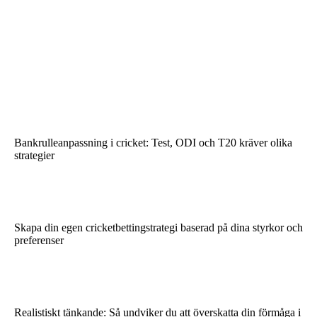
Bankrulleanpassning i cricket: Test, ODI och T20 kräver olika
strategier
Skapa din egen cricketbettingstrategi baserad på dina styrkor och
preferenser
Realistiskt tänkande: Så undviker du att överskatta din förmåga i